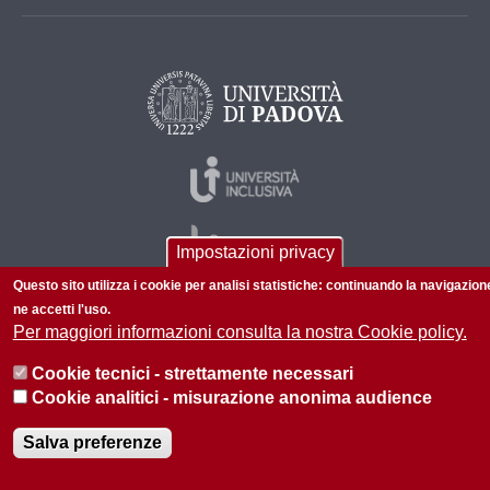
Impostazioni privacy
Questo sito utilizza i cookie per analisi statistiche: continuando la navigazion
ne accetti l'uso.
Per maggiori informazioni consulta la nostra Cookie policy.
© 2026 Università di Padova - Tutti i diritti riservati
P.I. 00742430283 C.F. 80006480281
Cookie tecnici - strettamente necessari
Cookie analitici - misurazione anonima audience
Informazioni sul sito
Privacy policy
Salva preferenze