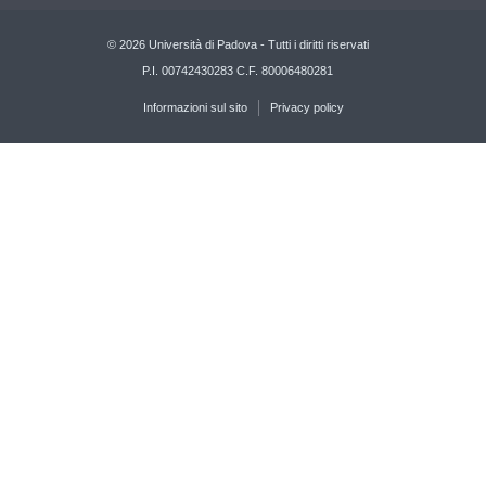
© 2026 Università di Padova - Tutti i diritti riservati
P.I. 00742430283 C.F. 80006480281
Informazioni sul sito
Privacy policy